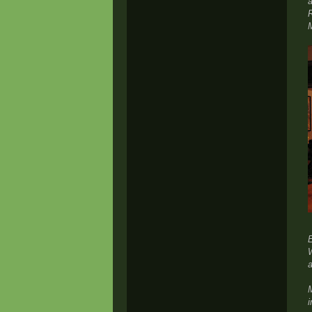
R
E
W
M
i