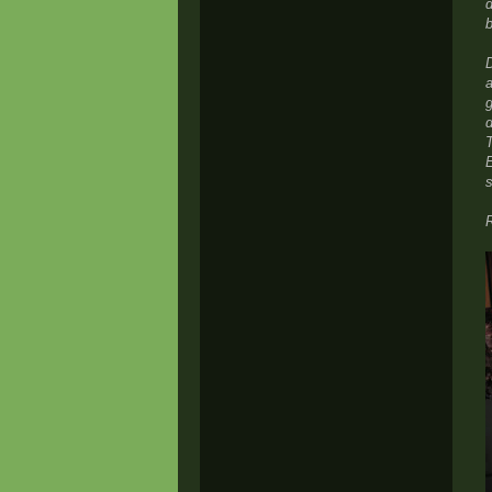
d
a
g
d
T
E