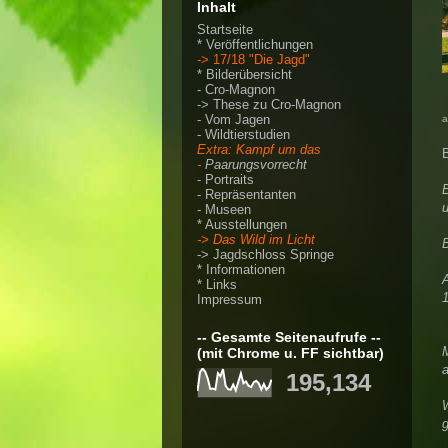
Inhalt
Startseite
* Veröffentlichungen
-> 17/18 "Die Jagd"
* Bilderübersicht
-
Cro-Magnon
->
These zu Cro-Magnon
-
Vom Jagen
a
-
Wildtierstudien
Extra:
Kampf um das
-
Paarungsvorrecht
-
Portraits
E
-
Repr
äsentanten
u
-
Museen
* Ausstellungen
-> Das Wild im Licht
-> Jagdschloss Springe
* Informationen
A
* Links
1
Impressum
-- Gesamte Seitenaufrufe --
(mit Chrome u. FF sichtbar)
195,134
W