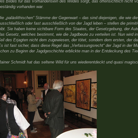
es Bildes für das Vorhandensein des Wildes sorgt, das offensichtlich nicht v
beständig vorhanden war.
Die „paläolithischen“ Stämme der Gegenwart – das sind diejenigen, die wie d
usschließlich oder fast ausschließlich von der Jagd leben – stellen die primi
ibt. Sie haben keine sichtbare Form des Staates, der Gesetzgebung, der Autori
as Gesetz, welches bestimmt, wie die Jagdbeute zu verteilen ist. Nun wird i
eil des Erjagten nicht dem zugewiesen, der tötet, sondern dem ersten, der da
s ist fast sicher, dass diese Regel das „Verfassungsrecht“ der Jagd in der M
schon zu Beginn der Jagdgeschichte erblickte man in der Entdeckung des Tie
Rainer Schmidt hat das seltene Wild für uns wiederentdeckt und quasi magisc