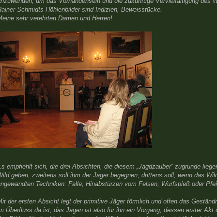
anzuwenden, um das Vorhandensein und die zukünftige Vervielfältigung des Wi
ainer Schmidts Höhlenbilder sind Indizien, Beweisstücke.
Meine sehr verehrten Damen und Herren!
s empfiehlt sich, die drei Absichten, die diesem „Jagdzauber“ zugrunde liegen
ild geben, zweitens soll ihm der Jäger begegnen, drittens soll, wenn das Wild
angewandten Techniken: Falle, Hinabstürzen vom Felsen, Wurfspieß oder Pfeil
it der ersten Absicht legt der primitive Jäger förmlich und offen das Geständ
m Überfluss da ist; das Jagen ist also für ihn ein Vorgang, dessen erster Ak