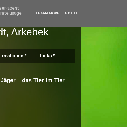
user-agent
erate usage
LEARN MORE
GOT IT
dt, Arkebek
formationen *
Links *
Jäger – das Tier im Tier