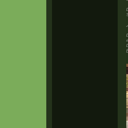
D
S
D
n
D
P