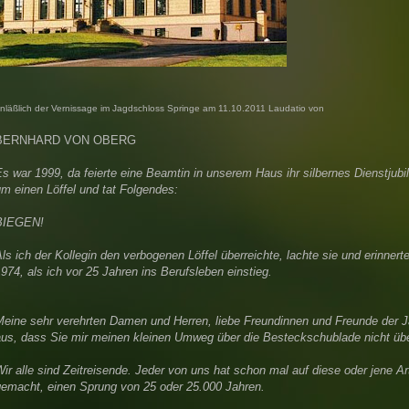
nläßlich der Vernissage im Jagdschloss Springe am 11.10.2011
Laudatio von
BERNHARD VON OBERG
s war 1999, da feierte eine Beamtin in unserem Haus ihr silbernes Dienstjub
m einen Löffel und tat Folgendes:
BIEGEN!
ls ich der Kollegin den verbogenen Löffel überreichte, lachte sie und erinnerte
974, als ich vor 25 Jahren ins Berufsleben einstieg.
Meine sehr verehrten Damen und Herren, liebe Freundinnen und Freunde der J
aus, dass Sie mir meinen kleinen Umweg über die Besteckschublade nicht üb
ir alle sind Zeitreisende. Jeder von uns hat schon mal auf diese oder jene A
gemacht, einen Sprung von 25 oder 25.000 Jahren.