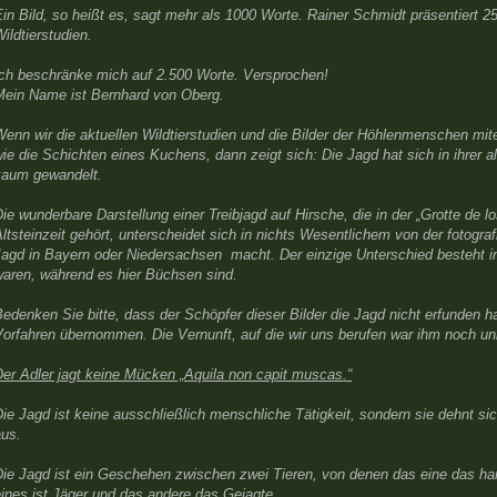
in Bild, so heißt es, sagt mehr als 1000 Worte. Rainer Schmidt präsentiert 
ildtierstudien.
Ich beschränke mich auf 2.500 Worte. Versprochen!
Mein Name ist Bernhard von Oberg.
enn wir die aktuellen Wildtierstudien und die Bilder der Höhlenmenschen mit
ie die Schichten eines Kuchens, dann zeigt sich: Die Jagd hat sich in ihrer a
kaum gewandelt.
ie wunderbare Darstellung einer Treibjagd auf Hirsche, die in der „Grotte de lo
ltsteinzeit gehört, unterscheidet sich in nichts Wesentlichem von der fotogr
agd in Bayern oder Niedersachsen macht. Der einzige Unterschied besteht in
waren, während es hier Büchsen sind.
edenken Sie bitte, dass der Schöpfer dieser Bilder die Jagd nicht erfunden h
Vorfahren übernommen. Die Vernunft, auf die wir uns berufen war ihm noch u
er Adler jagt keine Mücken „Aquila non capit muscas.“
ie Jagd ist keine ausschließlich menschliche Tätigkeit, sondern sie dehnt si
aus.
Die Jagd ist ein Geschehen zwischen zwei Tieren, von denen das eine das han
ines ist Jäger und das andere das Gejagte.