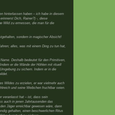
gen hinterlassen haben – ich habe in diesem
innerst Dich, Rainer?) -, diese
ge Wild zu ermessen, die man für die
estgehalten, sondern in magischer Absicht!
ahren; alles, was mit einem Ding zu tun hat,
n Name. Deshalb bedeutet für den Primitiven,
Indem er die Wände der Höhlen mit rituell
 Umgebung zu sichern. Indem er in die
ildet.
des Wildes zu erzielen, er war vielmehr auch
ahlreich und seine Weibchen fruchtbar seien.
 veranlasst hat – ist, dass sein
ss auch in jenen Jahrtausenden das
 den Jäger erreichbar gewesen wäre, dann
wendig gehalten, einen beschwerlichen Ritus