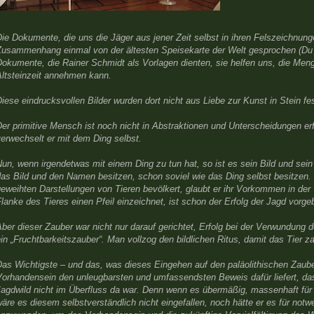
ie Dokumente, die uns die Jäger aus jener Zeit selbst in ihren Felszeichnun
Zusammenhang einmal von der ältesten Speisekarte der Welt gesprochen (Du er
okumente, die Rainer Schmidt als Vorlagen dienten, sie helfen uns, die Men
Altsteinzeit annehmen kann.
iese eindrucksvollen Bilder wurden dort nicht aus Liebe zur Kunst in Stein f
er primitive Mensch ist noch nicht in Abstraktionen und Unterscheidungen erf
erwechselt er mit dem Ding selbst.
un, wenn irgendetwas mit einem Ding zu tun hat, so ist es sein Bild und sei
as Bild und den Namen besitzen, schon soviel wie das Ding selbst besitzen. 
eweihten Darstellungen von Tieren bevölkert, glaubt er ihr Vorkommen in der
lanke des Tieres einen Pfeil einzeichnet, ist schon der Erfolg der Jagd vorgeb
ber dieser Zauber war nicht nur darauf gerichtet, Erfolg bei der Verwundung 
in „Fruchtbarkeitszauber“. Man vollzog den bildlichen Ritus, damit das Tier z
as Wichtigste – und das, was dieses Eingehen auf den paläolithischen Zauber
Vorhandensein den unleugbarsten und umfassendsten Beweis dafür liefert, da
Jagdwild nicht im Überfluss da war. Denn wenn es übermäßig, massenhaft für
äre es diesem selbstverständlich nicht eingefallen, noch hätte er es für not