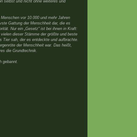
on selbst und nicht ohne weiteres und
ie Menschen vor 10.000 und mehr Jahren
tivste Gattung der Menschheit dar, die es
tät. Nur ein „Gesetz“ ist bei ihnen in Kraft:
n vielen dieser Stämme der größte und beste
s Tier sah, der es entdeckte und aufbrachte.
orgenröte der Menschheit war. Das heißt,
res die Grundtechnik.
h gebannt.