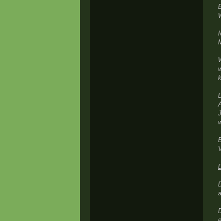
E
W
W
w
D
A
J
B
D
D
e