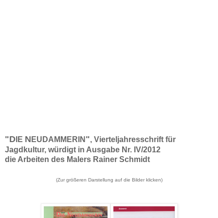
"D
N
"
IE
EUDAMMERIN
, Vierteljahresschrift für
Jagdkultur, würdigt in Ausgabe Nr. IV/2012
die Arbeiten des Malers Rainer Schmidt
(Zur größeren Darstellung
auf die Bilder klicken
)