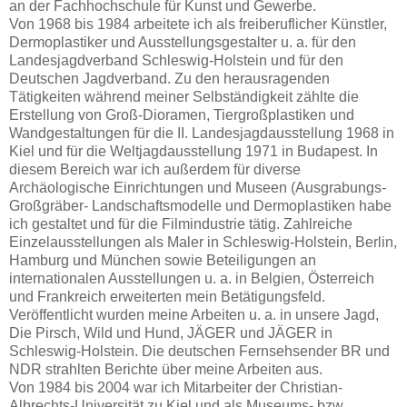
an der Fachhochschule für Kunst und Gewerbe.
Von 1968 bis 1984 arbeitete ich als freiberuflicher Künstler,
Dermoplastiker und Ausstellungsgestalter u. a. für den
Landesjagdverband Schleswig-Holstein und für den
Deutschen Jagdverband. Zu den herausragenden
Tätigkeiten während meiner Selbständigkeit zählte die
Erstellung von Groß-Dioramen, Tiergroßplastiken und
Wandgestaltungen für die II. Landesjagdausstellung 1968 in
Kiel und für die Weltjagdausstellung 1971 in Budapest. In
diesem Bereich war ich außerdem für diverse
Archäologische Einrichtungen und Museen (Ausgrabungs-
Großgräber- Landschaftsmodelle und Dermoplastiken habe
ich gestaltet und für die Filmindustrie tätig. Zahlreiche
Einzelausstellungen als Maler in Schleswig-Holstein, Berlin,
Hamburg und München sowie Beteiligungen an
internationalen Ausstellungen u. a. in Belgien, Österreich
und Frankreich erweiterten mein Betätigungsfeld.
Veröffentlicht wurden meine Arbeiten u. a. in unsere Jagd,
Die Pirsch, Wild und Hund, JÄGER und JÄGER in
Schleswig-Holstein. Die deutschen Fernsehsender BR und
NDR strahlten Berichte über meine Arbeiten aus.
Von 1984 bis 2004 war ich Mitarbeiter der Christian-
Albrechts-Universität zu Kiel und als Museums- bzw.